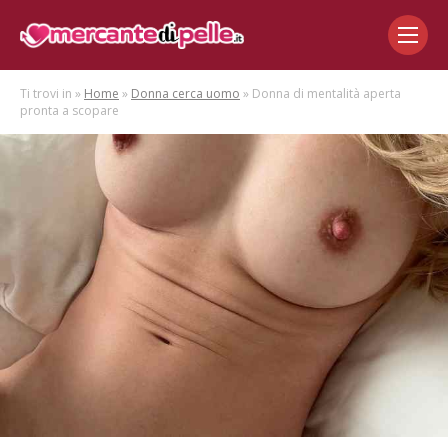
Ti trovi in »
Home
»
Donna cerca uomo
» Donna di mentalità aperta
pronta a scopare