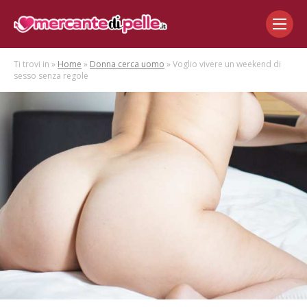
Ti trovi in »
Home
»
Donna cerca uomo
» Voglio vivere un weekend di
sesso senza regole