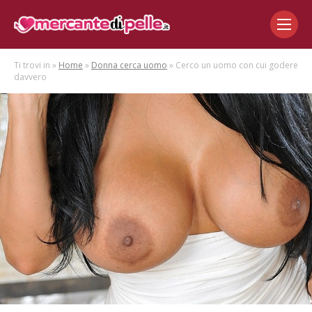
Ti trovi in »
Home
»
Donna cerca uomo
» Cerco un uomo con cui godere
davvero