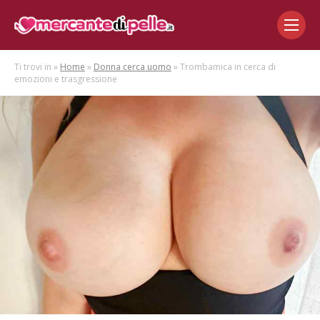
Ti trovi in »
Home
»
Donna cerca uomo
» Trombamica in cerca di
emozioni e trasgressione