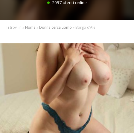
2097 utenti online
di sesso
, dai più semplici ai più trasgressivi: sesso orale, sesso
anale, sadomaso o fetish.
Sono, inoltre presenti, donne mature o ragazze giovani,
casalinghe o studentesse.
Sono davvero tante le donne
Ti trovi in »
Home
»
Donna cerca uomo
» Borgo d’Ale
vogliose di sesso che scrivono i loro annunci
, e quindi si ha
una scelta davvero ampia, basta non dare limite alla fantasia.