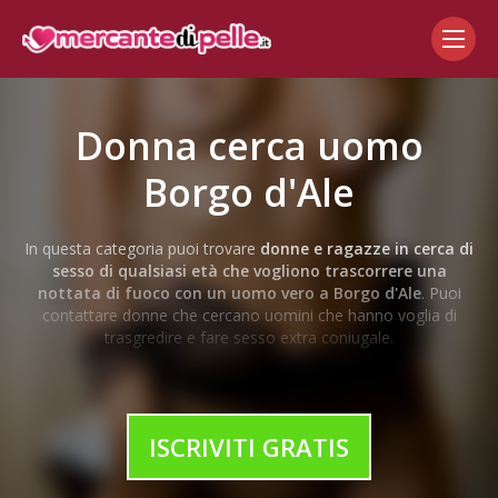
Donna cerca uomo
Borgo d'Ale
In questa categoria puoi trovare
donne e ragazze in cerca di
sesso di qualsiasi età che vogliono trascorrere una
nottata di fuoco con un uomo vero a Borgo d'Ale
. Puoi
contattare donne che cercano uomini che hanno voglia di
trasgredire e fare sesso extra coniugale.
Se stai cercando un'avventura sessuale senza coinvolgimenti
sentimentali qui hai un'ampia scelta, questo non è un normale
sito di incontri, o un’agenzia matrimoniale, dove poter trovare
ISCRIVITI GRATIS
l’anima gemella o la donna della tua vita,
hai invece la
possibilità di trovare annunci di ragazze o di donne in
cerca di uomini che vogliono solo praticare ogni tipologia