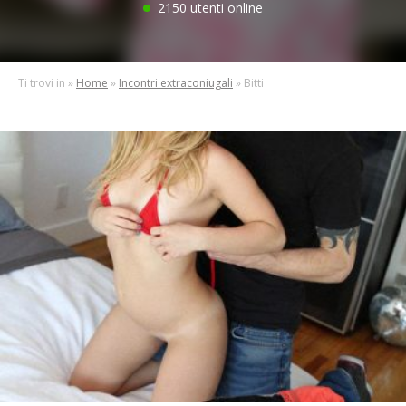
2150 utenti online
Ti trovi in »
Home
»
Incontri extraconiugali
» Bitti