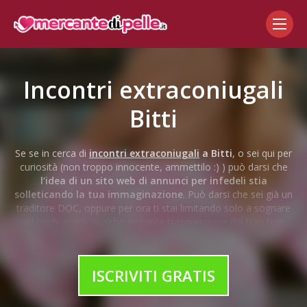
Incontri extraconiugali
Bitti
Se se in cerca di
incontri extraconiugali
a Bitti
, o sei qui per
curiosità (non troppo innocente, ammettilo :) ) può darsi che
l’idea di un sito web di annunci per infedeli stia
solleticando la tua immaginazione
. Può darsi che sei già un
traditore DOC, oppure per ora ti stai limitando solo a sognare
ad occhi aperti qualche piccante trasgressione dal tran tran
quotidiano, chi lo sa. L’unica cosa certa è che dopo essere
entrato nella
comunità di incontri per mogli e mariti
infedeli più hot del momento
, ti chiederai perché non ci hai
ISCRIVITI GRATIS
pensato prima a iscriverti.