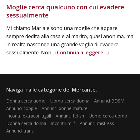
Moglie cerca qualcuno con cui evadere
sessualmente
Mi chiamo Maria e sono una moglie che appare
sempre dedita alla casa e al marito, quasi anonima, ma
in realtà nasconde una grande voglia di evadere
sessualmente. Non... (
Continua a leggere...
)
Naviga fra le categorie del Mercante:
Donna cerca uomo
Uomo cerca donna
Annunci BDSM
Annunci coppie
Annunci donne mature
Incontri extraconiugali
Annunci fetish
Uomo cerca uomo
Donna cerca donna
Incontri milf
Annunci mistress
Annunci trans