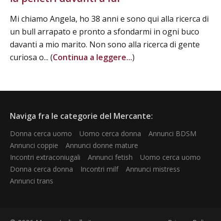
Mi chiamo Angela, ho 38 anni e sono qui alla ricerca di
un bull arrapato e pronto a sfondarmi in ogni buco
davanti a mio marito. Non sono alla ricerca di gente
curiosa o... (
Continua a leggere...
)
Naviga fra le categorie del Mercante:
Donna cerca uomo
Uomo cerca donna
Annunci BDSM
Annunci coppie
Annunci donne mature
Incontri extraconiugali
Annunci fetish
Uomo cerca uomo
Donna cerca donna
Incontri milf
Annunci mistress
Annunci trans