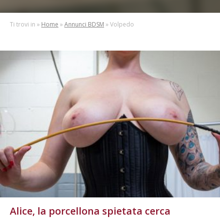
fantasie e avrai modo di conoscere tante persone che hanno i
tuoi stessi desideri e gusti sessuali.
Questa community ti
meraviglierà per la grande varietá di proposte:
Ti trovi in »
Home
»
Annunci BDSM
» Volpedo
sadomaso, bondage e tutti i tipi di sesso!
Alice, la porcellona spietata cerca